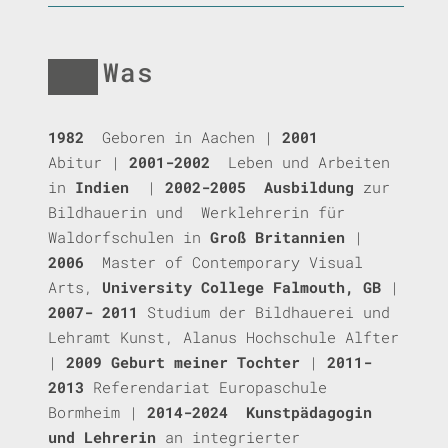
Was
1982
Geboren in Aachen
|
2001
Abitur
|
2001-2002
Leben und Arbeiten
in
Indien
|
2002-2005
Ausbildung
zur
Bildhauerin und
Werklehrerin für
Waldorfschulen in
Groß Britannien
|
2006
Master of Contemporary Visual
Arts,
University College Falmouth, GB
|
2007- 2011
Studium der Bildhauerei und
Lehramt Kunst, Alanus Hochschule Alfter
|
2009 Geburt meiner Tochter
|
2011-
2013
Referendariat Europaschule
Bormheim
|
2014-2024
Kunstpädagogin
und Lehrerin
an integrierter