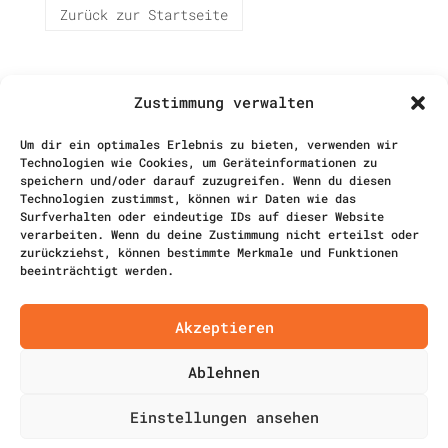
Zurück zur Startseite
Zustimmung verwalten
Um dir ein optimales Erlebnis zu bieten, verwenden wir
Technologien wie Cookies, um Geräteinformationen zu
speichern und/oder darauf zuzugreifen. Wenn du diesen
Technologien zustimmst, können wir Daten wie das
Surfverhalten oder eindeutige IDs auf dieser Website
verarbeiten. Wenn du deine Zustimmung nicht erteilst oder
zurückziehst, können bestimmte Merkmale und Funktionen
Objekte | Focusing | Projekte
beeinträchtigt werden.
kontakt@nerittellbaum.com
Bettina Müller
Akzeptieren
Freischaffende Künstlerin |
Kunstpädagogin | Focusing Coach
Ablehnen
Goethestr. 28
29410 Salzwedel
Einstellungen ansehen